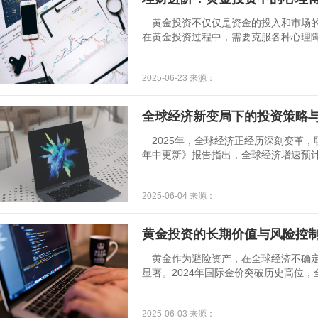
德国西门子2024年为全球5000家
黄金投资不仅仅是资金的投入和市场的
在黄金投资过程中，需要克服各种心理
市场中取得成功。贪婪和恐惧是黄金投
涨时，投资者往往会受到贪婪心理的驱
2025-06-23 来源：
润。他们可能会忽视市场的风险，过度
高于合理价值时仍然不愿卖出。然而，
这些投资者
全球经济新变局下的投资策略
2025年，全球经济正经历深刻变革，
年中更新》报告指出，全球经济增速预计放缓
百分点。这一趋势在发达经济体中尤为明显
降至2.4%，欧元区仅增长0.8%，日本
2025-06-04 来源：
虽保持增长，但出口下滑、融资环境收
投资者需重新审视资产配置策略，以应
键。传统“股债6:4”配置模
黄金投资的长期价值与风险控
黄金作为避险资产，在全球经济不确定
显著。2024年国际金价突破历史高位
都充分说明了黄金作为避险资产的吸引
险。黄金价格受全球经济形势、货币政
2025-06-03 来源：
较大。因此，投资者在进行黄金投资时