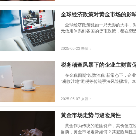
风险。多元化投资是控制黄金投资风险
物黄金、黄
全球经济政策对黄金市场的影
全球经济政策犹如一只无形的大手，对
元信用体系到各国的货币政策，都在塑
的弱化是当前影响黄金市场的重要因素
系中占据主导地位，然而，近年来美国
2025-05-23 来源：
加，使得市场对美元的信心产生动摇。美
125%，财政赤字的扩大叠加特朗普关
元信用的裂痕。为
税务稽查风暴下的企业主财富
在金税四期“以数治税”新常态下，企
“税收洼地”避税等传统手法风险骤增。2
税款超千亿元，企业主亟需建立“业务真
税风险点解析私户收款：单笔超5万、累
2025-05-07 来源：
监控。虚开发票：通过富余票、过票公司虚
罚款。关联交易：向境外关联方支付特
理性。
黄金市场走势与避险属性
黄金作为传统的避险资产，其价值在经
当前，黄金市场走势如何？其避险属性