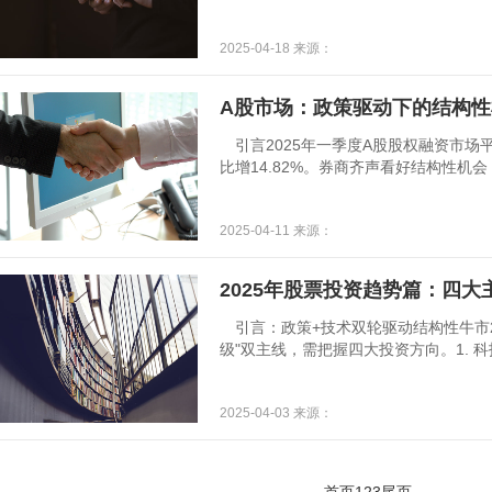
性：黄金价格受供需变化、全球经济政
性。实时走势图：通过黄金价格实时走
2025-04-18 来源：
新动态，为投资决策提供参考。避险属
势面临不确定性时，如地缘政治风险、
黄金等避险资
A股市场：政策驱动下的结构
引言2025年一季度A股股权融资市场平
比增14.82%。券商齐声看好结构性机
分析政策支撑与市场情绪政策持续提振
券商策略报告均指出，A股市场底部已
2025-04-11 来源：
投资主线科技成长：AI、半导体、消费
自主可控与新兴产业链。内需消费：从
至可选消费（酒类
2025年股票投资趋势篇：四
引言：政策+技术双轮驱动结构性牛市20
级"双主线，需把握四大投资方向。1. 
注设备（北方华创）、材料（雅克科技）
药物研发（未知君）高端制造：工业机
2025-04-03 来源：
份）2. 消费升级股医美：上游药械（
物：食品（中宠股份）、医疗（瑞普生
服饰（李宁）