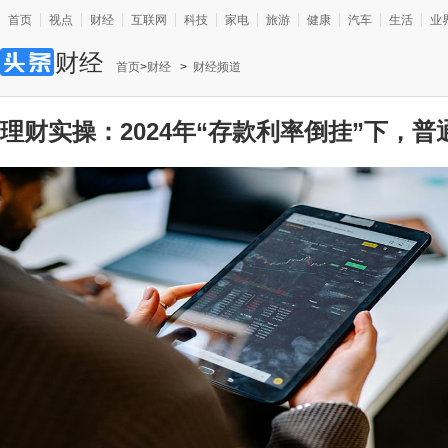
首页
视点
财经
互联网
科技
家电
旅游
健康
汽车
生活
业
财经
首页
>
财经
>
财经频道
理财实操：2024年“存款利率倒挂”下，
管理？——从货币基金到同业存单的5种低