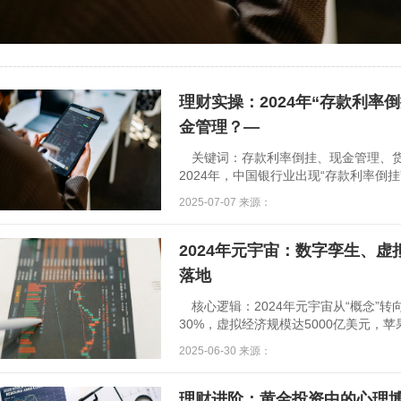
理财实操：2024年“存款利率
金管理？—
关键词：存款利率倒挂、现金管理、货
2024年，中国银行业出现“存款利率倒
期），叠加通胀压力（2024年CPI同比
2025-07-07 来源：
激增。如何让“闲置资金”跑赢通胀？5种
挂的3大原因银行负债成本压力：央行引导
次），银行为维持利润，压缩长期存款利
2024年元宇宙：数字孪生、
民存款新增超20万亿元，
落地
核心逻辑：2024年元宇宙从“概念”转
30%，虚拟经济规模达5000亿美元，苹果V
量突破1000万台。一、技术突破：三大
2025-06-30 来源：
果Vision Pro 2024年销量突破50
间”，应用场景覆盖工业设计、医疗培训。中国
眼镜，售价399美元，年销量超300万
理财进阶：黄金投资中的心理