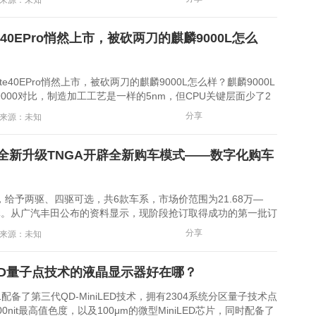
4 来源：未知
e40EPro悄然上市，被砍两刀的麒麟9000L怎么
40EPro悄然上市，被砍两刀的麒麟9000L怎么样？麒麟9000L
000对比，制造加工工艺是一样的5nm，但CPU关键层面少了2
也少了2个，N......
分享
8 来源：未知
全新升级TNGA开辟全新购车模式——数字化购车
予两驱、四驱可选，共6款车系，市场价范围为21.68万—
万余元。从广汽丰田公布的资料显示，现阶段抢订取得成功的第一批订
....
分享
2 来源：未知
ED量子点技术的液晶显示器好在哪？
配备了第三代QD-MiniLED技术，拥有2304系统分区量子技术点
00nit最高值色度，以及100μm的微型MiniLED芯片，同时配备了