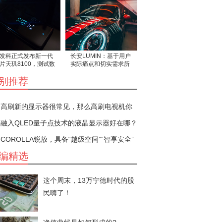
发科正式发布新一代
长安LUMIN：基于用户
片天玑8100，测试数
实际痛点和切实需求所
非常亮眼
打造的一款出行工具
别推荐
高刷新的显示器很常见，那么高刷电视机你
见过吗？
融入QLED量子点技术的液晶显示器好在哪？
COROLLA锐放，具备“越级空间”“智享安全”
“灵动驾控”三大硬实力
编精选
这个周末，13万宁德时代的股
民嗨了！