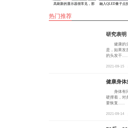
高刷新的显示器很常见，那
融入QLED量子点
么高刷电视机你见过吗？
显示器好在
热门推荐
研究表明
健康的头发
是，如果发
的头发干.....
2021-09-15
健康身体
身体有问题
硬撑着，对
要恢复......
2021-09-14