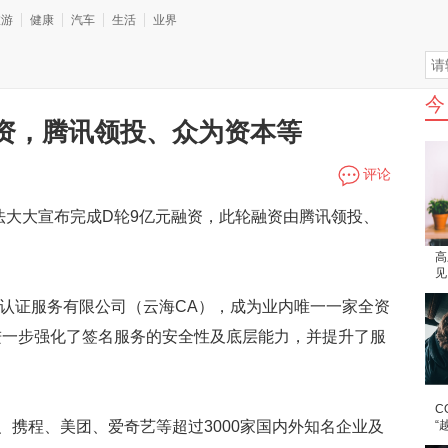
旅游
健康
汽车
生活
业界
今
资，腾讯领投、众为资本等
评论
法大大宣布完成D轮9亿元融资，此轮融资由腾讯领投、
高
见
见
全认证服务有限公司（云海CA），成为业内唯一一家全资
进一步强化了签名服务的安全性及底层能力，并提升了服
C
、携程、美团、爱奇艺等超过3000家国内外知名企业及
“
“