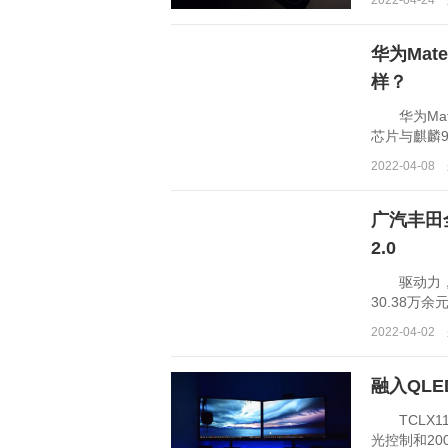
2022-04-2
华为Mat
样？
华为Mate
芯片与麒麟9
个，GPU方面
2022-04-0
广汽丰田
2.0
驱动力，给
30.38
单信息顾客中..
2022-04-0
融入QL
TCLX11
光控制和20