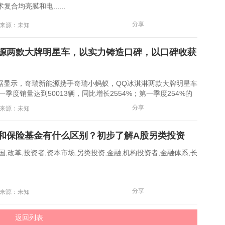
复合均亮膜和电......
分享
6 来源：未知
源两款大牌明星车，以实力铸造口碑，以口碑收获
示，奇瑞新能源携手奇瑞小蚂蚁，QQ冰淇淋两款大牌明星车
第一季度销量达到50013辆，同比增长2554%；第一季度254%的
证实......
分享
3 来源：未知
和保险基金有什么区别？初步了解A股另类投资
改革,投资者,资本市场,另类投资,金融,机构投资者,金融体系,长
分享
8 来源：未知
返回列表