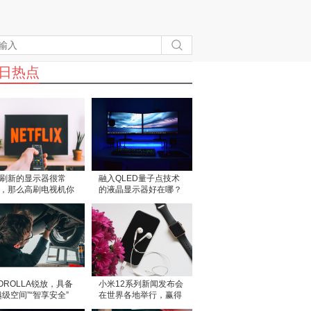
日热点
刷新的显示器很常
融入QLED量子点技术
，那么高刷电视机你
的液晶显示器好在哪？
过吗？
OROLLA锐放，具备
小米12系列新闻发布会
越级空间”“智享安全”
在世界各地举行，赢得
灵动驾控”三大硬实力
众多外国粉丝