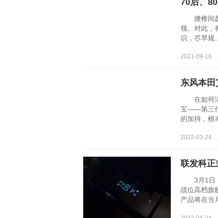
70后、
腰椎间盘突
领。对此，
识，尽早规....
2021-09-16
东风本田
在如何满足
宝——第三代
的加持，根本无.
2022-03-2
联发科正
3月1日，
战位高档旗
产品将在当月公