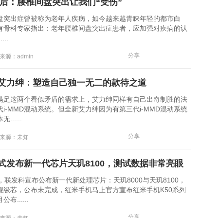
80后：腰椎间盘突出让我们“受伤”
出症曾被称为老年人疾病，如今越来越青睐年轻的都市白
有骨科专家指出：老年腰椎间盘突出症患者，应加强对疾病的认
..
分享
 来源：admin
艾力绅：塑造自己独一无二的款待之道
这两个看似矛盾的需求上，艾力绅同样有自己出奇制胜的法
i-MMD混动系统。但全新艾力绅因为有第三代i-MMD混动系统
.....
分享
4 来源：未知
式发布新一代芯片天玑8100，测试数据非常亮眼
联发科宣布公布新一代新处理芯片：天玑8000与天玑8100，
舰级芯，公布未完成，红米手机马上官方宣布红米手机K50系列
布......
分享