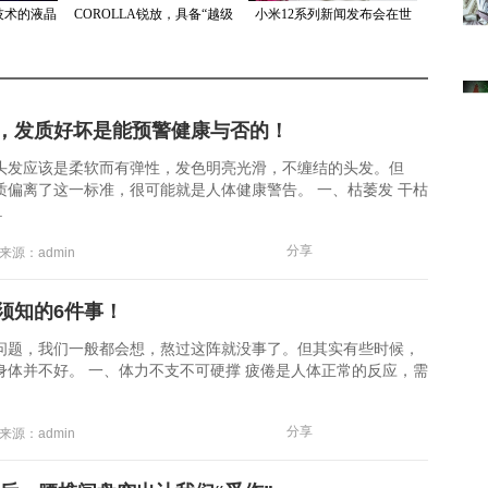
技术的液晶
COROLLA锐放，具备“越级
小米12系列新闻发布会在世
哪？
空间”“智享安全”“灵动驾控”
界各地举行，赢得众多外国
三大硬
粉丝
，发质好坏是能预警健康与否的！
应该是柔软而有弹性，发色明亮光滑，不缠结的头发。但
质偏离了这一标准，很可能就是人体健康警告。 一、枯萎发 干枯
.
分享
 来源：admin
须知的6件事！
，我们一般都会想，熬过这阵就没事了。但其实有些时候，
身体并不好。 一、体力不支不可硬撑 疲倦是人体正常的反应，需
分享
 来源：admin